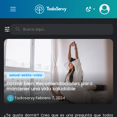
night_sight_auto
tune
search
salud-estilo-vida
Dormir bien: Recomendaciones para
mantener una vida saludable
Todoservy
Febrero 7, 2024
¿Te gusta dormir? Creo que es una pregunta que todos