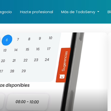
egocio
Hazte profesional
Más de TodoServy
B