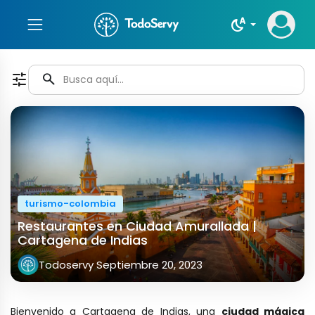
night_sight_auto
tune
search
turismo-colombia
Restaurantes en Ciudad Amurallada |
Cartagena de Indias
Todoservy
Septiembre 20, 2023
Bienvenido a Cartagena de Indias, una
ciudad mágica