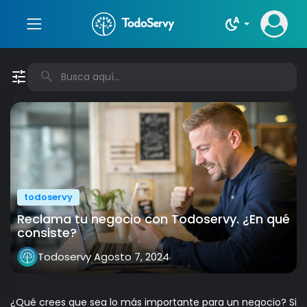
night_sight_auto
tune
search
todoservy
Reclama tu negocio con Todoservy. ¿En qué
consiste?
Todoservy
Agosto 7, 2024
¿Qué crees que sea lo más importante para un negocio? Si