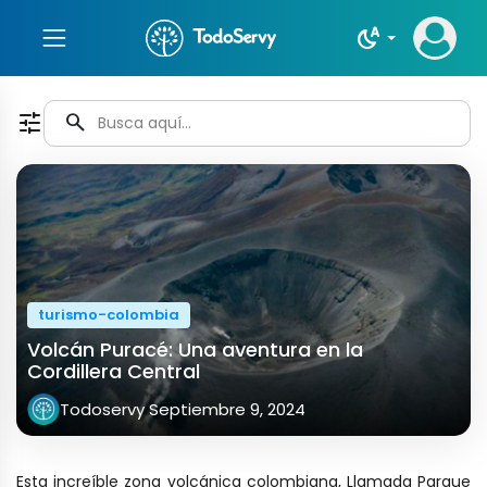
night_sight_auto
tune
search
turismo-colombia
Volcán Puracé: Una aventura en la
Cordillera Central
Todoservy
Septiembre 9, 2024
Esta increíble zona volcánica colombiana, Llamada Parque