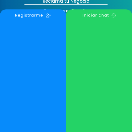
Reclama tu Negocio
Escribe una Reseña
Blog TodoServy
Contáctanos
Medellín, Colombia
contactanos@todoservy.com
+57 3007575073