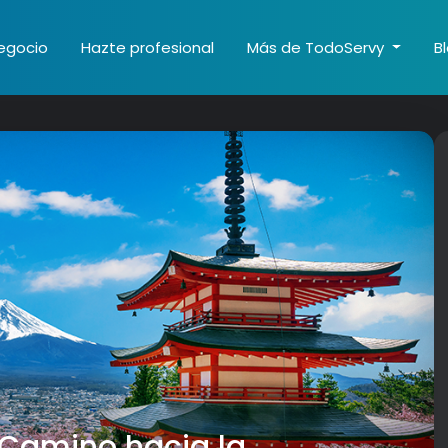
egocio
Hazte profesional
Más de TodoServy
B
u Camino hacia la