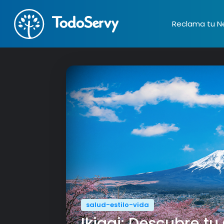
Reclama tu N
salud-estilo-vida
Ikigai: Descubre t