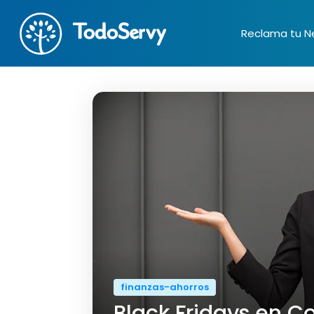
Reclama tu N
finanzas-ahorros
Black Fridays en C