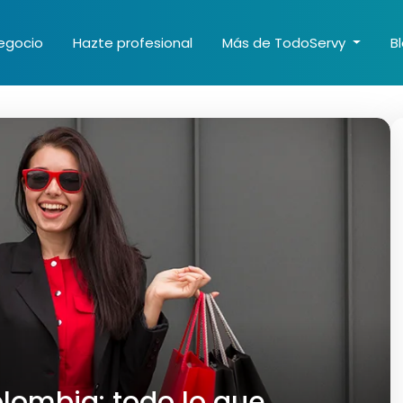
egocio
Hazte profesional
Más de TodoServy
B
olombia: todo lo que