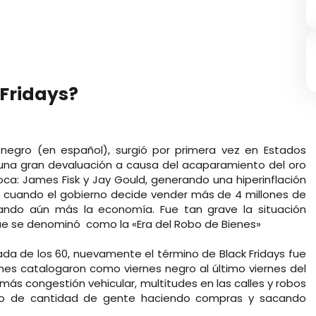
 Fridays?
 negro (en español), surgió por primera vez en Estados
 una gran devaluación a causa del acaparamiento del oro
oca:
James Fisk
y Jay Gould
, generando una hiperinflación
ó cuando el gobierno decide vender más de 4 millones de
uando aún más la economía. Fue tan grave la situación
 que se denominó
como la «Era del Robo de Bienes»
a de los 60, nuevamente el término de Black Fridays fue
ienes catalogaron como viernes negro al último viernes del
s congestión vehicular, multitudes en las calles y robos
cto de cantidad de gente haciendo compras y sacando