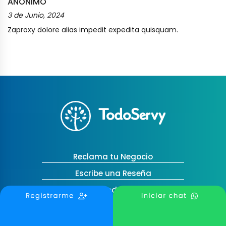
ANÓNIMO
3 de Junio, 2024
Zaproxy dolore alias impedit expedita quisquam.
Reclama tu Negocio
Escribe una Reseña
Blog TodoServy
Contáctanos