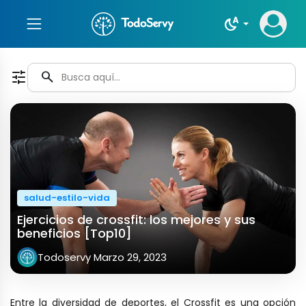
night_sight_auto
tune
search
salud-estilo-vida
Ejercicios de crossfit: los mejores y sus
beneficios [Top10]
Todoservy
Marzo 29, 2023
Entre la diversidad de deportes, el Crossfit es una opción