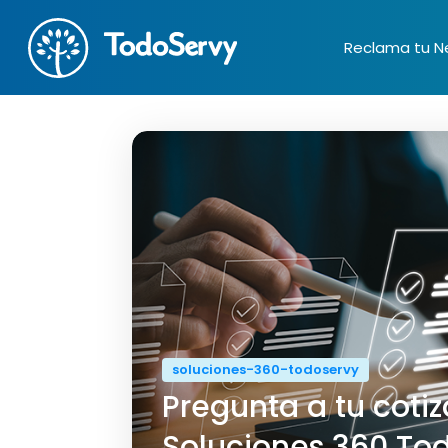
Reclama tu N
soluciones-360-todoservy
Pregunta a tu coti
Soluciones 360 Tod