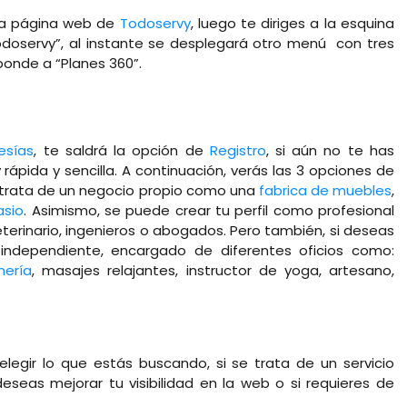
 la página web de
Todoservy
, luego te diriges a la esquina
doservy”, al instante se desplegará otro menú con tres
sponde a “Planes 360”.
sías
, te saldrá la opción de
Registro
, si aún no te has
ápida y sencilla. A continuación, verás las 3 opciones de
e trata de un negocio propio como una
fabrica de muebles
,
asio
. Asimismo, se puede crear tu perfil como profesional
terinario, ingenieros o abogados. Pero también, si deseas
 independiente, encargado de diferentes oficios como:
mería
, masajes relajantes, instructor de yoga, artesano,
legir lo que estás buscando, si se trata de un servicio
eseas mejorar tu visibilidad en la web o si requieres de