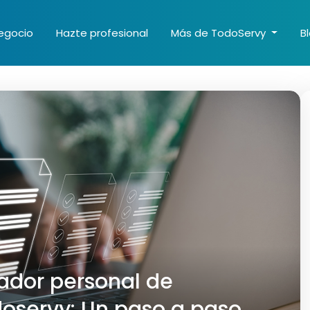
egocio
Hazte profesional
Más de TodoServy
B
zador personal de
oservy: Un paso a paso