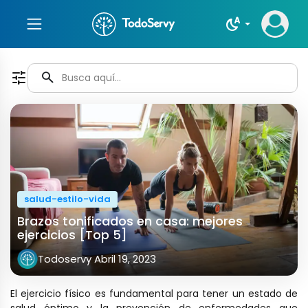
night_sight_auto
tune
search
salud-estilo-vida
Brazos tonificados en casa: mejores
ejercicios [Top 5]
Todoservy
Abril 19, 2023
El ejercicio físico es fundamental para tener un estado de