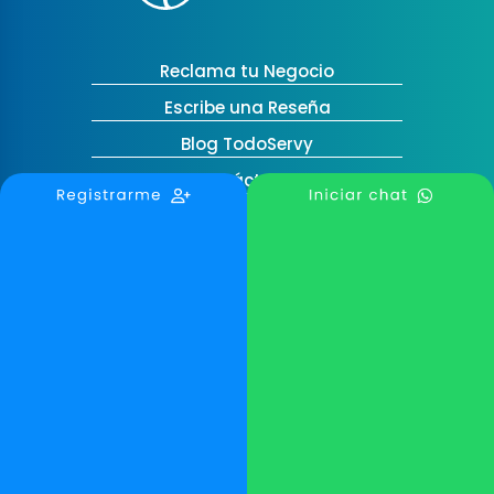
Reclama tu Negocio
Escribe una Reseña
Blog TodoServy
Contáctanos
Medellín, Colombia
contactanos@todoservy.com
+57 3007575073