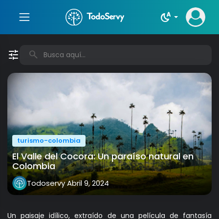
night_sight_auto
tune
search
turismo-colombia
El Valle del Cocora: Un paraíso natural en
Colombia
Todoservy
Abril 9, 2024
Un paisaje idílico, extraído de una película de fantasía