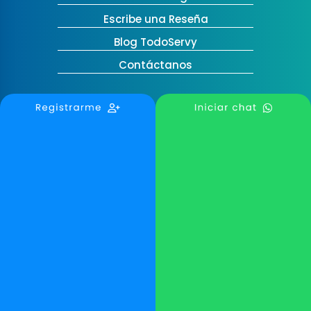
Escribe una Reseña
Blog TodoServy
Contáctanos
Medellín, Colombia
contactanos@todoservy.com
+57 3007575073