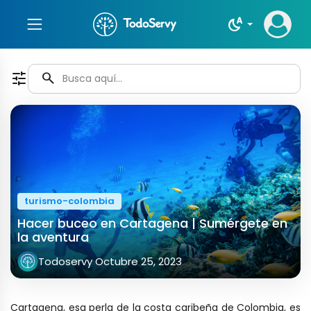
night_sight_auto
tune
search
turismo-colombia
Hacer buceo en Cartagena | Sumérgete en
la aventura
Todoservy
Octubre 25, 2023
Cartagena, esa perla de la costa caribeña de Colombia, es