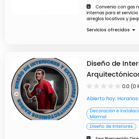
Convenio con gas nat
internas para el servici
arreglos locativos y peq
Servicios ofrecidos
Instalacion de redes 
natural
Servicio de plomeria
Diseño de Inter
Pinturas
Arquitectónico
0.0 (0
Abierto hoy. Horario
Decoración e Instalac
Marmol
Diseño de Interiores
Sea Bienvenido Diseñ