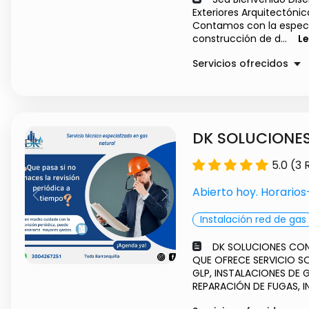
Exteriores Arquitectónico
Contamos con la especial
construcción de d...
L
Servicios ofrecidos
construcción de dis
DK SOLUCIONE
5.0 (3
Abierto hoy. Horario
Previous
Next
Instalación red de gas
DK SOLUCIONES CON
QUE OFRECE SERVICIO S
GLP, INSTALACIONES DE G
REPARACIÓN DE FUGAS, IN