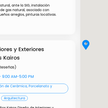
ural, ante la SIG, instalación
o de gas natural, asociado con
ueños arreglos, pinturas locativas.
internas de gas
Precio a convenir
Precio a convenir
2
iores y Exteriores
Precio a convenir
s Kairos
 Reseñas)
s- 9:00 AM-5:00 PM
ión de Cerámica, Porcelanato y
Arquitectura
os Kairos Diseño de Interiores y