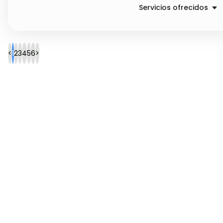
Servicios ofrecidos
Maquillaje y peinado 
Maquillaje y peinado
<
1
2
3
4
5
6
>