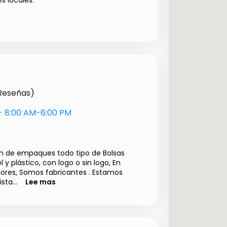
s locales.
g
Precio a convenir
Precio a convenir
$ 40000.00
$ 10500.00
 Reseñas)
s- 8:00 AM-6:00 PM
ón de empaques todo tipo de Bolsas
 y plástico, con logo o sin logo, En
ores, Somos fabricantes . Estamos
sta...
Lee mas