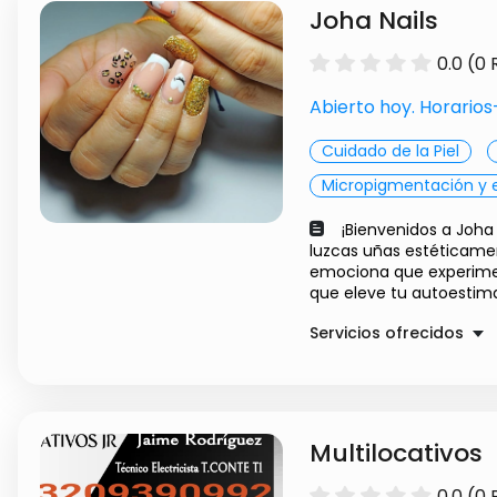
Joha Nails
0.0 (0
Abierto hoy. Horario
Cuidado de la Piel
Micropigmentación y 
¡Bienvenidos a Joha 
luzcas uñas estéticam
emociona que experimen
que eleve tu autoestima 
Servicios ofrecidos
SEMIPERMANENTES
UÑAS ACRILICAS
Multilocativos
0.0 (0