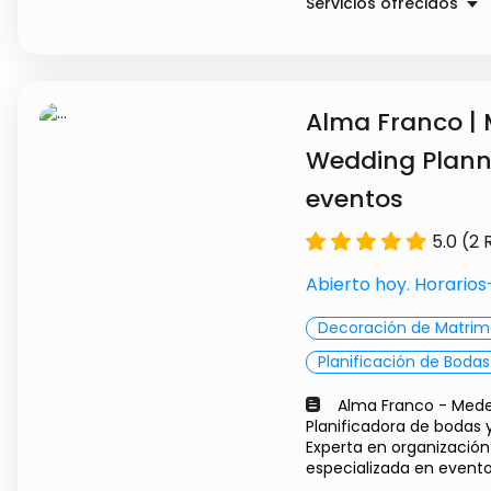
Servicios ofrecidos
INSTALACIÓN NUEVA D
RESIDENCIAL
REVISIÓN PERIÓDICA 
CINCO AÑOS
Alma Franco | 
INSTALACIÓN DE ESTU
Wedding Plann
INTERVENTORÍA O REV
SERVICIOS NUEVOS
eventos
5.0 (2
Abierto hoy. Horario
Decoración de Matrim
Planificación de Bodas
Alma Franco - Medell
Planificadora de bodas y
Experta en organización
especializada en evento