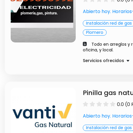
Abierto hoy. Horario
Instalación red de gas
Plomero
Todo en arreglos y 
oficina, y local.
Servicios ofrecidos
Electricidad
Plomeria
Pintura
Pinilla gas nat
0.0 (0
Abierto hoy. Horario
Instalación red de gas