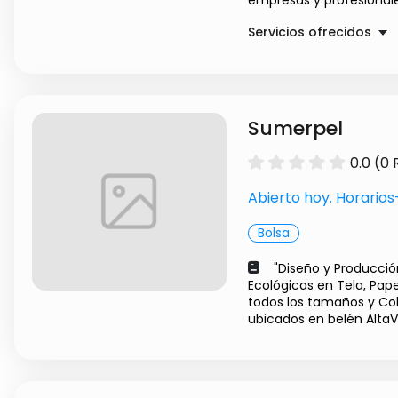
empresas y profesionale
Servicios ofrecidos
Agencia de Marketin
Diseño web y Mobil
Corte sencillo
Sumerpel
Otros
0.0 (0
Abierto hoy. Horario
Bolsa
"Diseño y Producci
Ecológicas en Tela, Papel
todos los tamaños y Col
ubicados en belén AltaVi