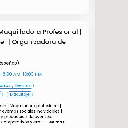
E RED DE GAS NATURAL
$ 4.00
DE GAS NATURAL DE CADA
$ 70000.00
Maquilladora Profesional |
FAS A GAS
$ 60000.00
er | Organizadora de
ISIÓN PREVIA PARA
$ 70000.00
 Reseñas)
s- 6:00 AM-10:00 PM
onios y Eventos
Maquillaje
ín | Maquilladora profesional |
 eventos sociales inolvidables |
 y producción de eventos,
s corporativos y em...
Lee mas