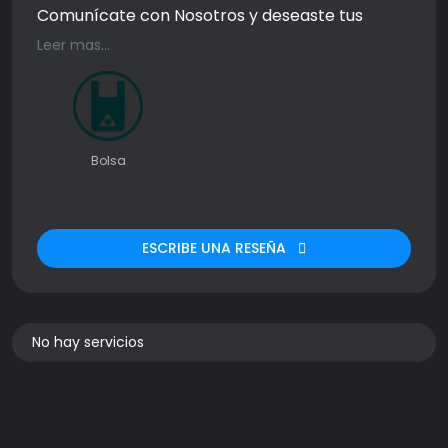
Comunícate con Nosotros y deseaste tus
empaques dando innovación a tus productos"
Leer mas...
SOMOS VENDEDORES DIRECTOS Y SOLO BAJO
PEDIDO"
Bolsa
ESCRIBE UNA RESEÑA
No hay servicios