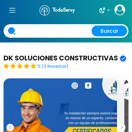
night_sight_auto
Buscar
DK SOLUCIONES CONSTRUCTIVAS
5 (3 Reseñas)