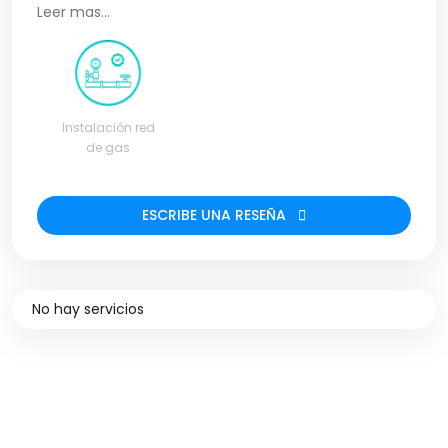
NUEVAS Y EXISTENTES.
Leer mas...
Instalación red
de gas
ESCRIBE UNA RESEÑA
No hay servicios