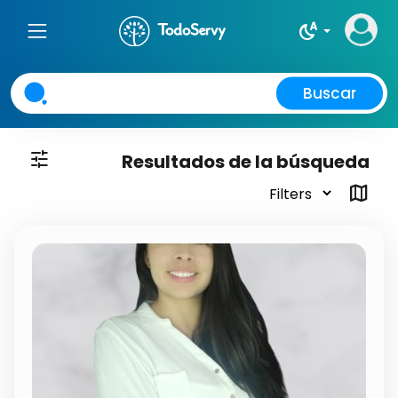
night_sight_auto
Buscar
tune
Resultados de la búsqueda
map