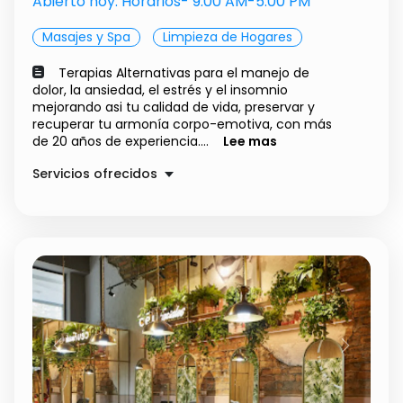
Abierto hoy. Horarios- 9:00 AM-5:00 PM
Masajes y Spa
Limpieza de Hogares
Terapias Alternativas para el manejo de
dolor, la ansiedad, el estrés y el insomnio
mejorando asi tu calidad de vida, preservar y
recuperar tu armonía corpo-emotiva, con más
de 20 años de experiencia....
Lee mas
Servicios ofrecidos
Desinfección Espacios
$ 1.00
Capacitación Autocuidado
$ 1.00
Terapias Alternativas
$ 1.00
Previous
Next