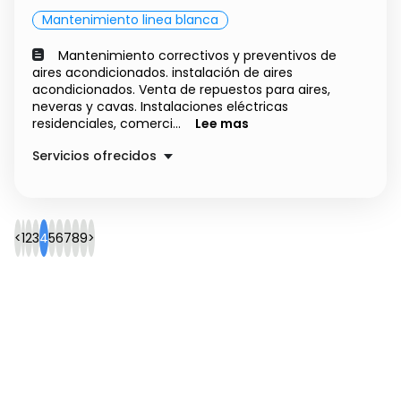
Mantenimiento linea blanca
Mantenimiento correctivos y preventivos de
aires acondicionados. instalación de aires
acondicionados. Venta de repuestos para aires,
neveras y cavas. Instalaciones eléctricas
residenciales, comerci...
Lee mas
Servicios ofrecidos
MANTENIMIENTO DE AIRES
Precio a convenir
SERVICIOS ELECTRICOS
Precio a convenir
<
1
2
3
4
5
6
7
8
9
>