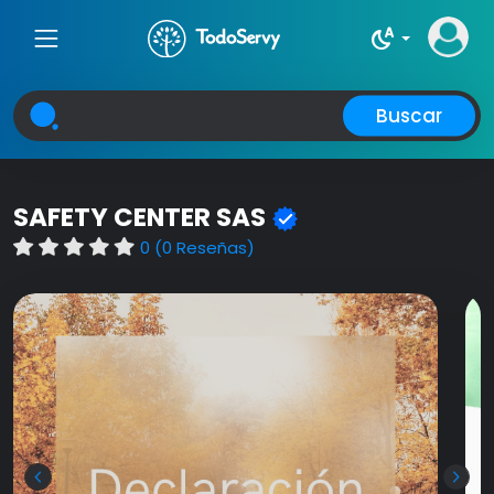
night_sight_auto
Buscar
SAFETY CENTER SAS
0 (0 Reseñas)