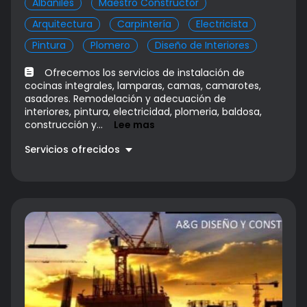
Albañiles
Maestro Constructor
Arquitectura
Carpintería
Electricista
Pintura
Plomero
Diseño de Interiores
Ofrecemos los servicios de instalación de
cocinas integrales, lamparas, camas, camarotes,
asadores. Remodelación y adecuación de
interiores, pintura, electricidad, plomeria, baldosa,
construcción y...
Lee mas
Servicios ofrecidos
Instalación Cocinas Integrales
Precio a convenir
Instalación de Lamparas
Precio a convenir
Instalación Sanitarios
Precio a convenir
Instalación Asadores
Precio a convenir
Mantenimiento y aseo
Precio a convenir
Obra blanca
Precio a convenir
Armado de muebles
Precio a convenir
Electricidad
Precio a convenir
SOPORTE TV
Precio a convenir