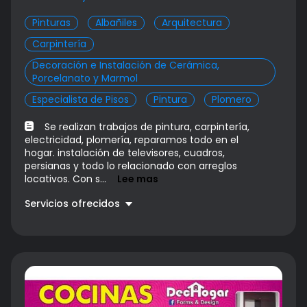
Pinturas
Albañiles
Arquitectura
Carpintería
Decoración e Instalación de Cerámica,
Porcelanato y Marmol
Especialista de Pisos
Pintura
Plomero
Se realizan trabajos de pintura, carpintería,
electricidad, plomería, reparamos todo en el
hogar. instalación de televisores, cuadros,
persianas y todo lo relacionado con arreglos
locativos. Con s...
Lee mas
Servicios ofrecidos
Plomeria
Precio a convenir
Electricista
Precio a convenir
Carpinteria
Precio a convenir