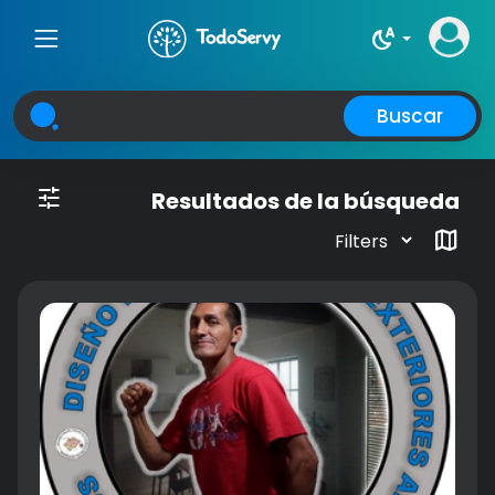
night_sight_auto
Buscar
tune
Resultados de la búsqueda
map