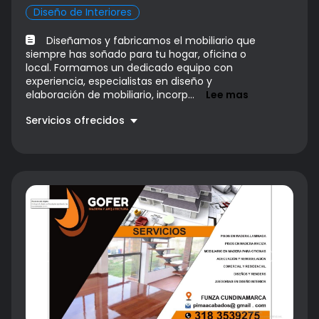
Diseño de Interiores
Diseñamos y fabricamos el mobiliario que
siempre has soñado para tu hogar, oficina o
local. Formamos un dedicado equipo con
experiencia, especialistas en diseño y
elaboración de mobiliario, incorp...
Lee mas
Servicios ofrecidos
Diseño fabricación de cocinas
Precio a convenir
Fabricación de closets
Precio a convenir
Centros de entretenimiento
Precio a convenir
Restauración de muebles.
Precio a convenir
Previous
Next