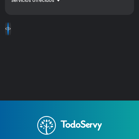
Servicios ofrecidos
Diseño y Construcción
Precio a convenir
Impermeabilizaciones
Precio a convenir
Plomeria
Precio a convenir
<
1
>
Remodelaciones
Precio a convenir
Construcción de edificaciones
Precio a convenir
Electricidad
Precio a convenir
Carpintería industrial
Precio a convenir
Carpintería metálica
Precio a convenir
Vidriería
Precio a convenir
DRYWALL
Precio a convenir