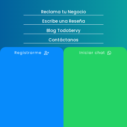
Reclama tu Negocio
Escribe una Reseña
Blog TodoServy
Contáctanos
Medellín, Colombia
contactanos@todoservy.com
+57 3007575073