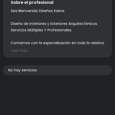
Sobre el profesional
Sea Bienvenido Diseños Kairos
Diseño de Interiores y Exteriores Arquitectónicos.
Servicios Múltiples Y Profesionales.
Contamos con la especialización en todo lo relativo
a la construcción de diseños modernos y acabados
Leer mas...
1. Maestro De Construcción
2. Diseño De Interiores Y Exteriores Arquitectónicos
No hay servicios
3. Pisos En 3D
4. Pisos Continuos Microcemento
5. Paredes En 3D
6. Piscinas en Porcelanato Liquido En 3D
7. Techos Tensados En 3D
8. Mesones Con Porcelanato Liquido
9. Murales En 3D