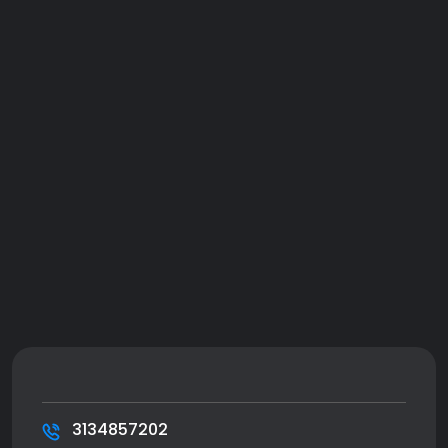
10. Jacuzzi En 3d
3134857202