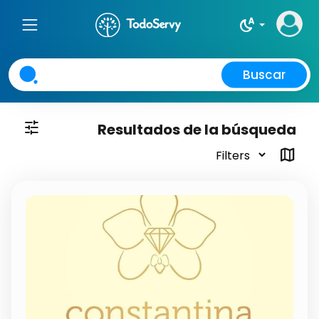
night_sight_auto
Buscar
tune
Resultados de la búsqueda
map