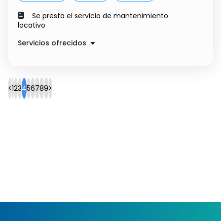
Se presta el servicio de mantenimiento
locativo
Servicios ofrecidos
Mantenimiento Locativo
Precio a convenir
<
1
2
3
4
5
6
7
8
9
>