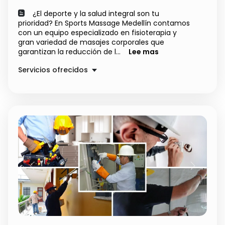
¿El deporte y la salud integral son tu
prioridad? En Sports Massage Medellín contamos
con un equipo especializado en fisioterapia y
gran variedad de masajes corporales que
garantizan la reducción de l...
Lee mas
Servicios ofrecidos
MASAJE DEPORTIVO
$ 150000.00
MASAJE DE TEJIDO PROFUNDO
$ 150000.00
ESTIRAMIENTO ASISTIDO
$ 120000.00
MASAJE A 4 MANOS
$ 350000.00
REFLEXOLOGÍA
$ 120000.00
FISIOTERAPIA MANUAL
$ 200000.00
Previous
Next