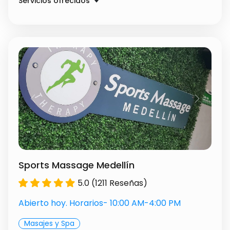
Servicios ofrecidos
Maquillaje profesional para
$ 500000.00
novias
Maquillaje profesional quince
$ 350000.00
años
Maquillaje profesional para
$ 200000.00
grados
Maquillaje para fotografía y
$ 350000.00
video
Previous
Next
Sports Massage Medellín
5.0 (1211 Reseñas)
Abierto hoy. Horarios- 10:00 AM-4:00 PM
Masajes y Spa