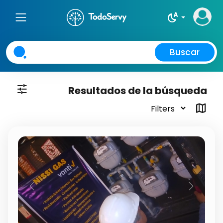
night_sight_auto
Buscar
tune
Resultados de la búsqueda
map
Previous
Next