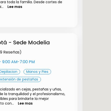
estañina
$ 140000.00
para toda la familia. Desde cortes de
to natural
$ 165000.00
...
Lee mas
uso
$ 200000.00
cera
$ 25000.00
$ 125000.00
$ 120000.00
elo a pelo
$ 350000.00
$ 400000.00
ca mixta
$ 450000.00
$ 45000.00
tá - Sede Modelia
 cera
$ 60000.00
$ 500000.00
 hilo
$ 70000.00
59 Reseñas)
con cera
$ 70000.00
s- 9:00 AM-7:00 PM
Depilacion
Manos y Pies
extensión de pestañas
cializado en cejas, pestañas y uñas,
e la tranquilidad y el profesionalismo,
bles para brindarte la mejor
o con...
Lee mas