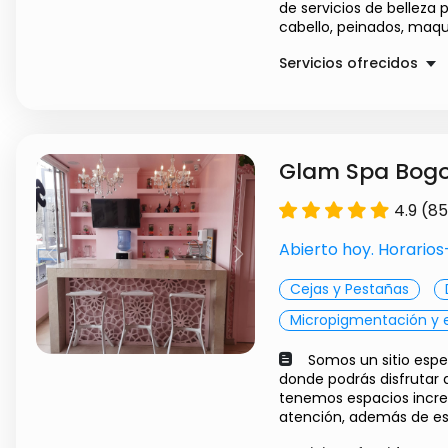
Pestañas Clasicas -P
de servicios de belleza 
Pestañas seda - efec
cabello, peinados, maqui
Pestañas Volumen R
Servicios ofrecidos
Diseño de cejas con 
Laminado de cejas
Maquillaje Social
Microblading-cejas p
Diseño de color
Microshading- técni
Manicure - Pedicure
Glam Spa Bogo
Depilación facial con
Cejas y pestañas
Depilación facial con
4.9 (8
Depilación corporal 
Abierto hoy. Horario
Previous
Next
Cejas y Pestañas
Micropigmentación y 
Somos un sitio espe
donde podrás disfrutar d
tenemos espacios increí
atención, además de est