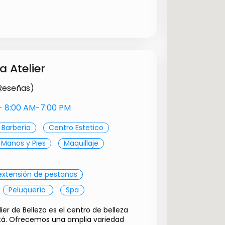
$ 20000.00
anente
$ 55000.00
ional
$ 140000.00
a Atelier
ipermanente
$ 180000.00
onal
$ 140000.00
 Reseñas)
ermanente
$ 180000.00
o tradi
$ 80000.00
s- 8:00 AM-7:00 PM
l tradi
$ 90000.00
Barbería
Centro Estetico
GEL semi
$ 130000.00
$ 25000.00
Manos y Pies
Maquillaje
nente
$ 60000.00
$ 15000.00
extensión de pestañas
$ 25000.00
$ 1.00
Peluquería ㅤ
Spa
$ 1.00
lier de Belleza es el centro de belleza
$ 110000.00
á. Ofrecemos una amplia variedad