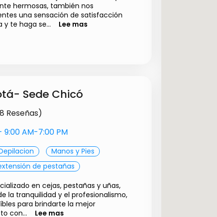
ente hermosas, también nos
tes una sensación de satisfacción
y te haga se...
Lee mas
$ 35000.00
$ 60000.00
tá- Sede Chicó
98 Reseñas)
s- 9:00 AM-7:00 PM
Depilacion
Manos y Pies
extensión de pestañas
cializado en cejas, pestañas y uñas,
e la tranquilidad y el profesionalismo,
bles para brindarte la mejor
o con...
Lee mas