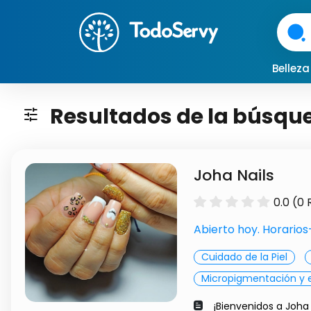
arrow_forward
Bellez
Resultados de la búsqu
tune
Joha Nails
0.0 (0
Abierto hoy. Horario
Cuidado de la Piel
Micropigmentación y 
¡Bienvenidos a Joha 