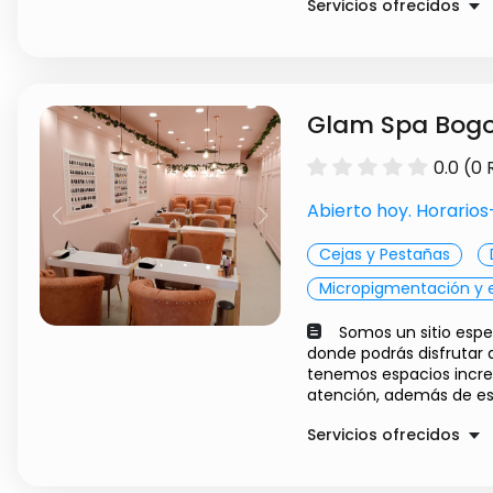
Servicios ofrecidos
MANICURE TRADICION
MANICURE SEMIPERMA
RECUBRIMIENTO ACRIL
Glam Spa Bogo
RECUBRIMIENTO ACRIL
RECUBRIMIENTO TECH
0.0 (0
RECUBRIMIENTO TECH
UÑAS ACRILICAS TRAD
Abierto hoy. Horario
Previous
Next
UÑAS ACRILICAS SEM
Cejas y Pestañas
UÑAS TECH GEL TRAD
UÑAS TECHGEL SEMIP
Micropigmentación y 
LIFTING DE PESTAÑAS
Somos un sitio espe
PESTAÑAS CLASICAS-
donde podrás disfrutar d
PESTAÑAS SEDA- EFE
tenemos espacios increí
PESTAÑAS VOLUMEN 
atención, además de est
DISEÑO DE CEJAS CO
Servicios ofrecidos
MICROBLADING-CEJAS
MICROSHADING- TEC
Manicure Semiperm