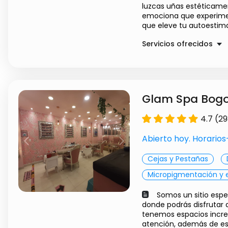
luzcas uñas estéticam
emociona que experimen
que eleve tu autoestima 
Servicios ofrecidos
SEMIPERMANENTES
UÑAS ACRILICAS
Glam Spa Bogo
4.7 (2
Abierto hoy. Horario
Previous
Next
Cejas y Pestañas
Micropigmentación y 
Somos un sitio espe
donde podrás disfrutar d
tenemos espacios increí
atención, además de est