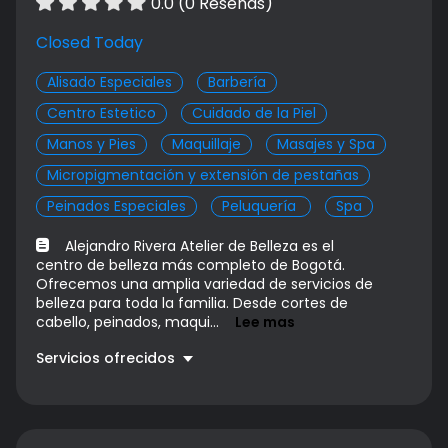
0.0 (0 Reseñas)
Closed Today
Alisado Especiales
Barbería
Centro Estetico
Cuidado de la Piel
Manos y Pies
Maquillaje
Masajes y Spa
Micropigmentación y extensión de pestañas
Peinados Especiales
Peluquería ㅤ
Spa
Alejandro Rivera Atelier de Belleza es el
centro de belleza más completo de Bogotá.
Ofrecemos una amplia variedad de servicios de
belleza para toda la familia. Desde cortes de
cabello, peinados, maqui...
Lee mas
Servicios ofrecidos
Maquillaje Social
$ 120000.00
Diseño de color
$ 400000.00
Manicure - Pedicure
$ 45000.00