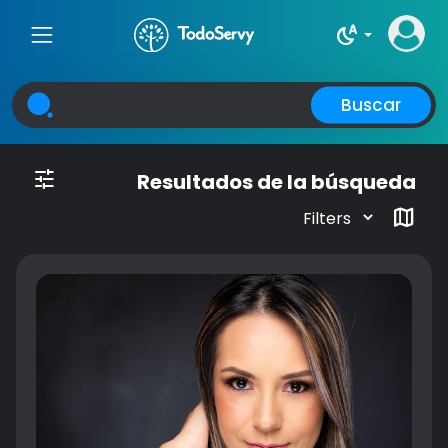
night_sight_auto
Buscar
tune
Resultados de la búsqueda
map