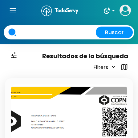
night_sight_auto
Buscar
tune
Resultados de la búsqueda
map