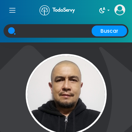
night_sight_auto
Buscar