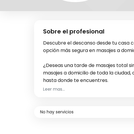
Sobre el profesional
Descubre el descanso desde tu casa co
opción más segura en masajes a domic
¿Deseas una tarde de masajes total sin
masajes a domicilio de toda la ciudad, 
hasta donde te encuentres.
Leer mas...
En Masajista y Spa a domicilio encontra
bajan con ejercicio ni dieta, ya que 
serie de masajes específicos para mold
No hay servicios
indeseable.
Por otro lado, si lo que desea<s es una 