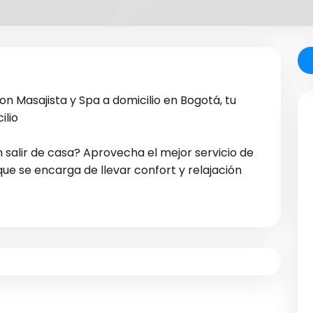
n Masajista y Spa a domicilio en Bogotá, tu
ilio
 salir de casa? Aprovecha el mejor servicio de
que se encarga de llevar confort y relajación
rás la solución eficaz para esos rollitos que no
cuentan con un plan completo que abarca una
ear el cuerpo y disminuir esa piel de naranja
limpieza facial, eliminar la piel muerta y darle un