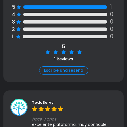
1
5
0
4
0
3
0
2
0
1
5
1 Reviews
Escribe una reseña
TodoServy
hace 3 años
excelente plataforma, muy confiable,