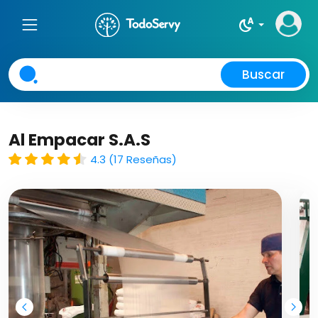
night_sight_auto
Buscar
Al Empacar S.A.S
4.3 (17 Reseñas)