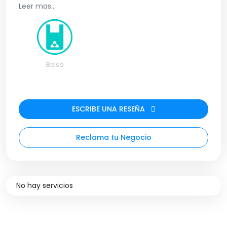
mayoristas. Además, todas las bolsas son
Leer mas...
hechas con materiales duraderos y resistentes,
lo que garantiza que puedas llevar todo lo que
necesitas de manera cómoda y segura. Haz tu
compra en Bogotá.
Bolsa
ESCRIBE UNA RESEÑA
Reclama tu Negocio
No hay servicios