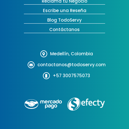
Reclama tu Negocio
Escribe una Reseña
Blog TodoServy
Contáctanos
Medellín, Colombia
contactanos@todoservy.com
+57 3007575073