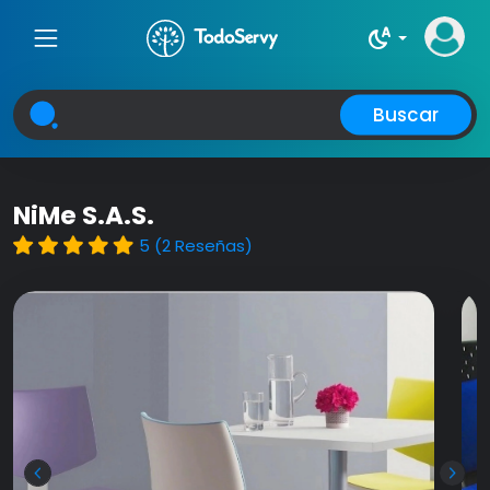
night_sight_auto
Buscar
NiMe S.A.S.
5 (2 Reseñas)