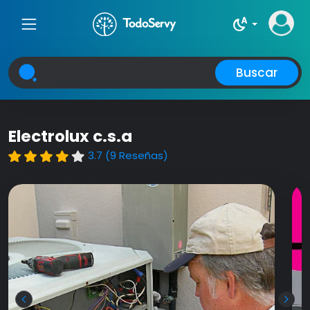
night_sight_auto
Buscar
Electrolux c.s.a
3.7 (9 Reseñas)