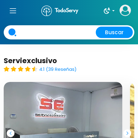
night_sight_auto
Buscar
Serviexclusivo
4.1 (39 Reseñas)