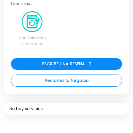
óptimas condiciones. Contáctanos para
Leer mas...
programar un servicio a domicilio o en nuestra
tienda ubicada en Barranquilla. ¡No dejes que un
problema se agrave, confía en nosotros para
mantener tus electrodomésticos!
Mantenimiento
linea blanca
ESCRIBE UNA RESEÑA
Reclama tu Negocio
No hay servicios