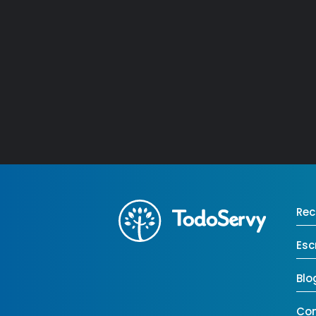
Rec
Esc
Blo
Co