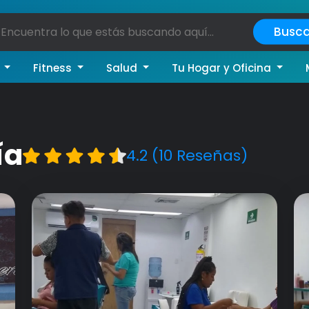
Busca
a
Fitness
Salud
Tu Hogar y Oficina
ía
4.2 (10 Reseñas)