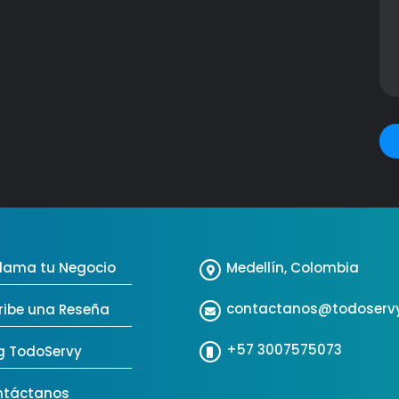
lama tu Negocio
Medellín, Colombia
contactanos@todoserv
ribe una Reseña
+57 3007575073
g TodoServy
ntáctanos