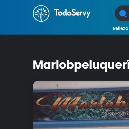
Bellez
Marlobpeluquer