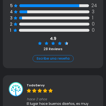
24
5
3
4
1
3
0
2
0
1
4.9
28 Reviews
Escribe una reseña
TodoServy
hace 2 años
El lugar hace buenos diseños, es muy