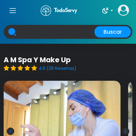
night_sight_auto
Buscar
A M Spa Y Make Up
4.9 (28 Reseñas)