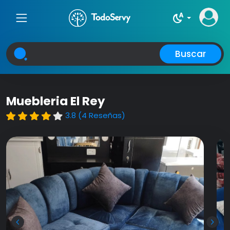
night_sight_auto
Buscar
Muebleria El Rey
3.8 (4 Reseñas)