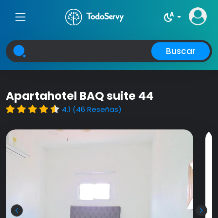
night_sight_auto
Buscar
Apartahotel BAQ suite 44
4.1 (46 Reseñas)