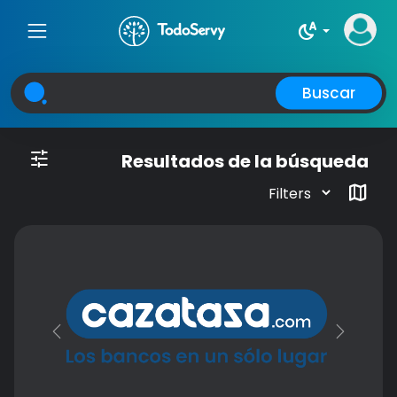
night_sight_auto
Buscar
tune
Resultados de la búsqueda
map
Previous
Next