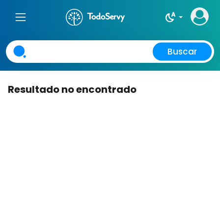
night_sight_auto
Buscar
Resultado no encontrado