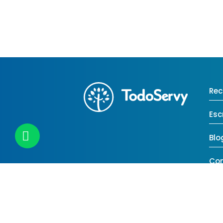
Rec
Esc
Blo
Co