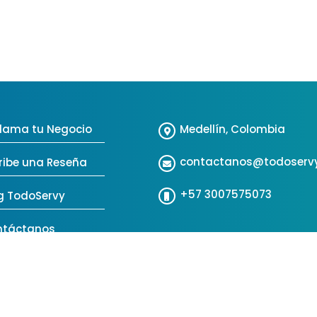
lama tu Negocio
Medellín, Colombia
contactanos@todoserv
ribe una Reseña
+57 3007575073
g TodoServy
ntáctanos