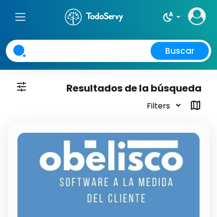
night_sight_auto
Buscar
tune
Resultados de la búsqueda
map