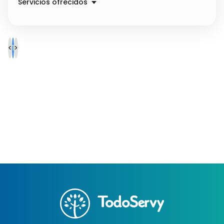
Servicios ofrecidos
Instalación Redes Gas Natural
Precio a convenir
Mantenim. Aire Acondicionado
Precio a convenir
<
1
>