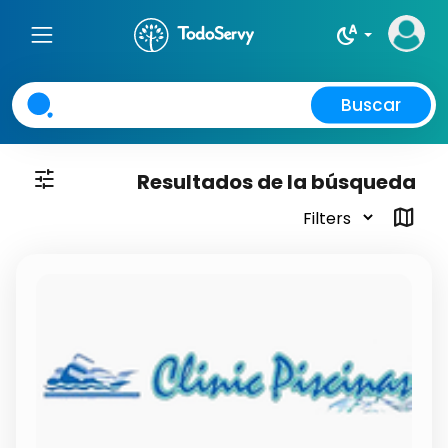
night_sight_auto
Buscar
tune
Resultados de la búsqueda
map