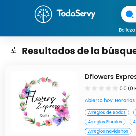
arrow_forward
Bellez
Resultados de la búsqu
tune
Dflowers Expres
0.0 (0
Abierto hoy. Horario
Previous
Next
Arreglos de Bodas
Arreglos Florales
A
Arreglos navideños