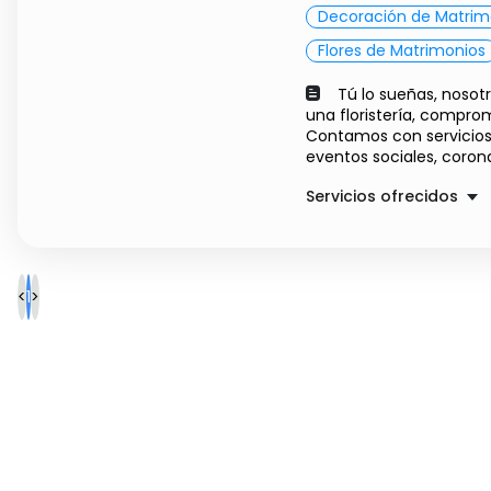
Decoración de Matrim
Flores de Matrimonios
Tú lo sueñas, nosot
una floristería, compro
Contamos con servicios
eventos sociales, coronas
Servicios ofrecidos
CORONA SURTIDA
<
1
>